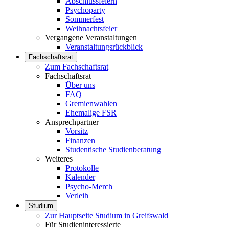
Abschlussfeiern
Psychoparty
Sommerfest
Weihnachtsfeier
Vergangene Veranstaltungen
Veranstaltungsrückblick
Fachschaftsrat
Zum Fachschaftsrat
Fachschaftsrat
Über uns
FAQ
Gremienwahlen
Ehemalige FSR
Ansprechpartner
Vorsitz
Finanzen
Studentische Studienberatung
Weiteres
Protokolle
Kalender
Psycho-Merch
Verleih
Studium
Zur Hauptseite Studium in Greifswald
Für Studieninteressierte