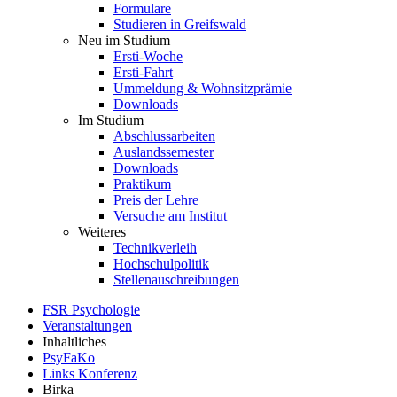
Formulare
Studieren in Greifswald
Neu im Studium
Ersti-Woche
Ersti-Fahrt
Ummeldung & Wohnsitzprämie
Downloads
Im Studium
Abschlussarbeiten
Auslandssemester
Downloads
Praktikum
Preis der Lehre
Versuche am Institut
Weiteres
Technikverleih
Hochschulpolitik
Stellenauschreibungen
FSR Psychologie
Veranstaltungen
Inhaltliches
PsyFaKo
Links Konferenz
Birka