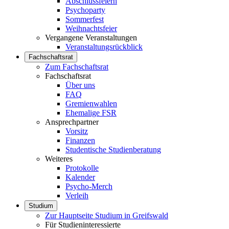
Abschlussfeiern
Psychoparty
Sommerfest
Weihnachtsfeier
Vergangene Veranstaltungen
Veranstaltungsrückblick
Fachschaftsrat
Zum Fachschaftsrat
Fachschaftsrat
Über uns
FAQ
Gremienwahlen
Ehemalige FSR
Ansprechpartner
Vorsitz
Finanzen
Studentische Studienberatung
Weiteres
Protokolle
Kalender
Psycho-Merch
Verleih
Studium
Zur Hauptseite Studium in Greifswald
Für Studieninteressierte