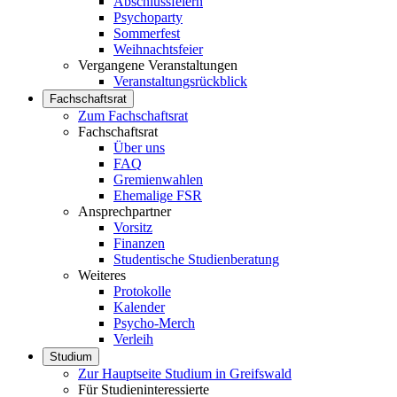
Abschlussfeiern
Psychoparty
Sommerfest
Weihnachtsfeier
Vergangene Veranstaltungen
Veranstaltungsrückblick
Fachschaftsrat
Zum Fachschaftsrat
Fachschaftsrat
Über uns
FAQ
Gremienwahlen
Ehemalige FSR
Ansprechpartner
Vorsitz
Finanzen
Studentische Studienberatung
Weiteres
Protokolle
Kalender
Psycho-Merch
Verleih
Studium
Zur Hauptseite Studium in Greifswald
Für Studieninteressierte