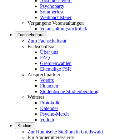
Abschlussfeiern
Psychoparty
Sommerfest
Weihnachtsfeier
Vergangene Veranstaltungen
Veranstaltungsrückblick
Fachschaftsrat
Zum Fachschaftsrat
Fachschaftsrat
Über uns
FAQ
Gremienwahlen
Ehemalige FSR
Ansprechpartner
Vorsitz
Finanzen
Studentische Studienberatung
Weiteres
Protokolle
Kalender
Psycho-Merch
Verleih
Studium
Zur Hauptseite Studium in Greifswald
Für Studieninteressierte