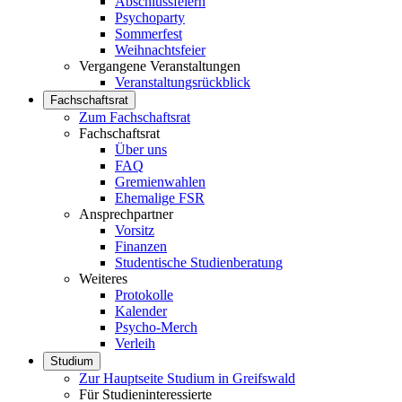
Abschlussfeiern
Psychoparty
Sommerfest
Weihnachtsfeier
Vergangene Veranstaltungen
Veranstaltungsrückblick
Fachschaftsrat
Zum Fachschaftsrat
Fachschaftsrat
Über uns
FAQ
Gremienwahlen
Ehemalige FSR
Ansprechpartner
Vorsitz
Finanzen
Studentische Studienberatung
Weiteres
Protokolle
Kalender
Psycho-Merch
Verleih
Studium
Zur Hauptseite Studium in Greifswald
Für Studieninteressierte