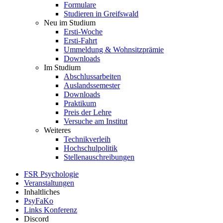
Formulare
Studieren in Greifswald
Neu im Studium
Ersti-Woche
Ersti-Fahrt
Ummeldung & Wohnsitzprämie
Downloads
Im Studium
Abschlussarbeiten
Auslandssemester
Downloads
Praktikum
Preis der Lehre
Versuche am Institut
Weiteres
Technikverleih
Hochschulpolitik
Stellenauschreibungen
FSR Psychologie
Veranstaltungen
Inhaltliches
PsyFaKo
Links Konferenz
Discord